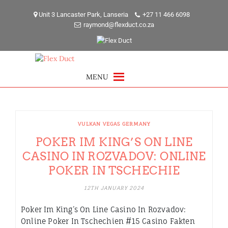
Skip
to
Unit 3 Lancaster Park, Lanseria
+27 11 466 6098
raymond@flexduct.co.za
content
MENU
VULKAN VEGAS GERMANY
POKER IM KING’S ON LINE
CASINO IN ROZVADOV: ONLINE
POKER IN TSCHECHIE
12TH JANUARY 2024
Poker Im King’s On Line Casino In Rozvadov:
Online Poker In Tschechien #15 Casino Fakten