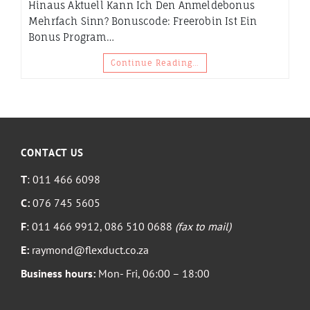
Hinaus Aktuell Kann Ich Den Anmeldebonus
Mehrfach Sinn? Bonuscode: Freerobin Ist Ein
Bonus Program…
Continue Reading…
CONTACT US
T
: 011 466 6098
C:
076 745 5605
F
: 011 466 9912, 086 510 0688
(fax to mail)
E:
raymond@flexduct.co.za
Business hours:
Mon- Fri, 06:00 – 18:00