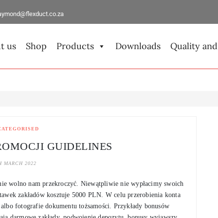
aymond@flexduct.co.za
t us
Shop
Products
Downloads
Quality and
CATEGORISED
ROMOCJI GUIDELINES
H MARCH 2022
nie wolno nam przekroczyć. Niewątpliwie nie wypłacimy swoich
stawek zakładów kosztuje 5000 PLN. W celu przerobienia konta
u albo fotografie dokumentu tożsamości. Przykłady bonusów
erają darmowe zakłady, podwojenie depozytu, bonusy wyjąwszy