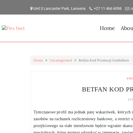
Skip
to
Unit 3 Lancaster Park, Lanseria
+27 11 466 6098
r
content
Home
Abou
Home
Uncategorised
Betfan Kod Promocji Guidelines
UN
BETFAN KOD P
6T
Tymczasowe profil ma jednak parę wskazówek, których 
zasobów na rachunek rozliczeniowy bankowe, a restrict 
przejściowego na stałe nieodzowne będzie wgranie skan
powitalnych, które możesz odszukać w internecie, zawi