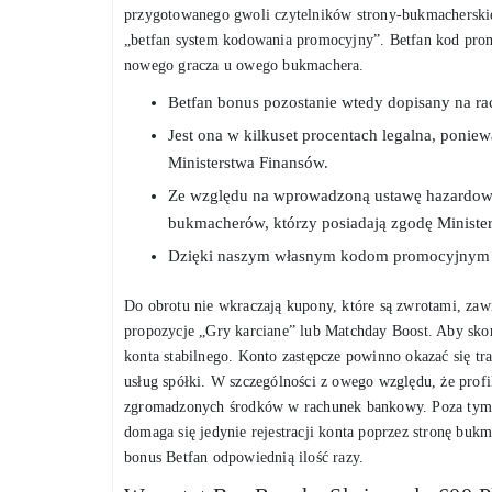
przygotowanego gwoli czytelników strony-bukmacherskie
„betfan system kodowania promocyjny”. Betfan kod prom
nowego gracza u owego bukmachera.
Betfan bonus pozostanie wtedy dopisany na r
Jest ona w kilkuset procentach legalna, ponie
Ministerstwa Finansów.
Ze względu na wprowadzoną ustawę hazardową
bukmacherów, którzy posiadają zgodę Ministe
Dzięki naszym własnym kodom promocyjnym s
Do obrotu nie wkraczają kupony, które są zwrotami, zawi
propozycje „Gry karciane” lub Matchday Boost. Aby skorz
konta stabilnego. Konto zastępcze powinno okazać się tr
usług spółki. W szczególności z owego względu, że profi
zgromadzonych środków w rachunek bankowy. Poza tym dos
domaga się jedynie rejestracji konta poprzez stronę buk
bonus Betfan odpowiednią ilość razy.