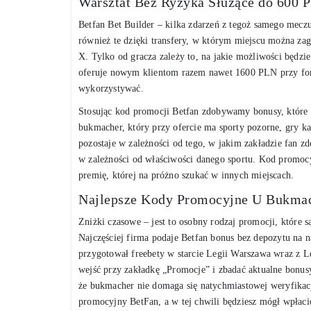
Warsztat Bez Ryzyka Służące do 600 P
Betfan Bet Builder – kilka zdarzeń z tegoż samego mec
również te dzięki transfery, w którym miejscu można zag
X. Tylko od gracza zależy to, na jakie możliwości będz
oferuje nowym klientom razem nawet 1600 PLN przy form
wykorzystywać.
Stosując kod promocji Betfan zdobywamy bonusy, które 
bukmacher, który przy ofercie ma sporty pozorne, gry k
pozostaje w zależności od tego, w jakim zakładzie fan z
w zależności od właściwości danego sportu. Kod promo
premię, której na próżno szukać w innych miejscach.
Najlepsze Kody Promocyjne U Bukma
Zniżki czasowe – jest to osobny rodzaj promocji, które są
Najczęściej firma podaje Betfan bonus bez depozytu na n
przygotował freebety w starcie Legii Warszawa wraz z 
wejść przy zakładkę „Promocje” i zbadać aktualne bonusy
że bukmacher nie domaga się natychmiastowej weryfikacj
promocyjny BetFan, a w tej chwili będziesz mógł wpłaci