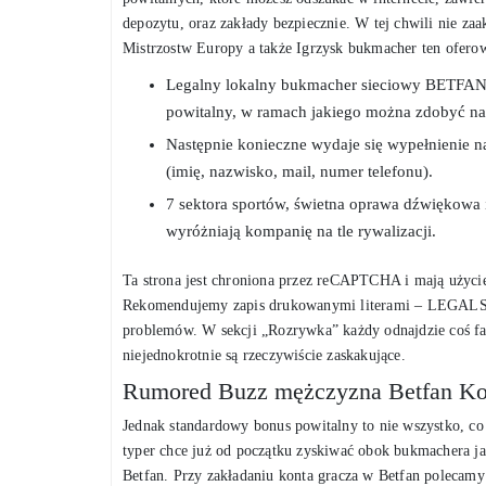
depozytu, oraz zakłady bezpiecznie. W tej chwili nie za
Mistrzostw Europy a także Igrzysk bukmacher ten ofero
Legalny lokalny bukmacher sieciowy BETFAN 
powitalny, w ramach jakiego można zdobyć n
Następnie konieczne wydaje się wypełnienie n
(imię, nazwisko, mail, numer telefonu).
7 sektora sportów, świetna oprawa dźwiękowa i
wyróżniają kompanię na tle rywalizacji.
Ta strona jest chroniona przez reCAPTCHA i mają użyci
Rekomendujemy zapis drukowanymi literami – LEGALSP
problemów. W sekcji „Rozrywka” każdy odnajdzie coś faj
niejednokrotnie są rzeczywiście zaskakujące.
Rumored Buzz mężczyzna Betfan Ko
Jednak standardowy bonus powitalny to nie wszystko, co
typer chce już od początku zyskiwać obok bukmachera ja
Betfan. Przy zakładaniu konta gracza w Betfan polecam