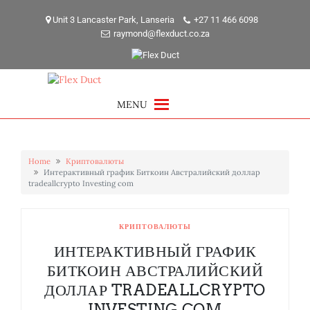
Skip
to
Unit 3 Lancaster Park, Lanseria
+27 11 466 6098
raymond@flexduct.co.za
content
MENU
Home
Криптовалюты
Интерактивный график Биткоин Австралийский доллар
tradeallcrypto Investing com
КРИПТОВАЛЮТЫ
ИНТЕРАКТИВНЫЙ ГРАФИК
БИТКОИН АВСТРАЛИЙСКИЙ
ДОЛЛАР TRADEALLCRYPTO
INVESTING COM