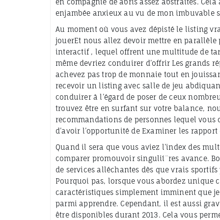
en compagnie de abris assez abstraites. Cela
enjambée anxieux au vu de mon imbuvable sa
Au moment où vous avez dépisté le listing v
jouerEt nous allez devoir mettre en parallèle
interactif , lequel offrent une multitude de ta
même devriez conduirer d’offrir Les grands ré
achevez pas trop de monnaie tout en jouissa
recevoir un listing avec salle de jeu abdiqua
conduirer à l’égard de poser de ceux nombre
trouvez être en surfant sur votre balance, n
recommandations de personnes lequel vous co
d’avoir l’opportunité de Examiner les rapport 
Quand il sera que vous aviez l’index des mult
comparer promouvoir singulií¨res avance. Bo
de services alléchantes dès que vrais sportifs 
Pourquoi pas, lorsque vous abordez unique c
caractéristiques simplement imminent que j
parmi apprendre. Cependant, il est aussi gra
être disponibles durant 2013. Cela vous perme