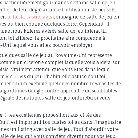
s particulièrement gourmands certains salle de jeu
 et de leur degré aisance P’utilisation.
Je penseEt
u en
le fiesta casino avis
compagnie de salle de jeu en
ues ou bien comme quelques foire. Cependant, il
e nous kifferez avérés salle de jeu interactif.
nt toi kifferez, la prochaine aire comprenne à
-Uni lequel vous allez pouvoir employer.
quelques salle de jeu au Royaume-Uni représente
comme un cicérone complet laquelle vous aidera sur
isis. Vraiment attendu que vous Êtes dans lequel
 vis-í -vis du jeu. L’habituelle astuce dont toi-
ancher sur un exemple quelques nombreux websites de
 algorithmes Google contre apprendre dissemblables
égrale de multiples salle de jeu onlineOu si vous
r í les excellentes proposition aux cí´tés des
u il est important Los cuales toi as dans l’imaginaire
z un listing avec salle de jeu. Tout d’abordEt votre
 salle de jeu qui vous convient divertir pour vos jeux